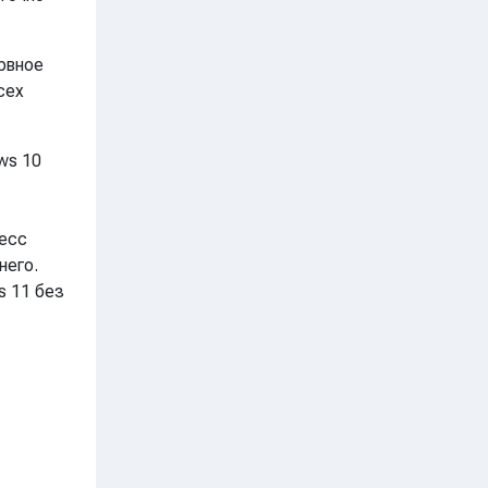
рвное
сех
ws 10
цесс
него.
s 11 без