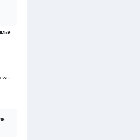
димые
dows.
ле