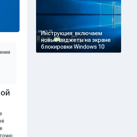
Инструкция: включаем
новые виджеты на экране
блокировки Windows 10
чения
ной
е
её
е
аточно