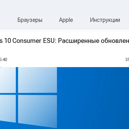
П
ости Microsoft и Wi
s
Браузеры
Apple
Инструкции
s 10 Consumer ESU: Расширенные обновле
5:40
3