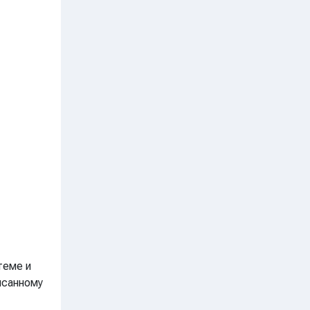
теме и
исанному