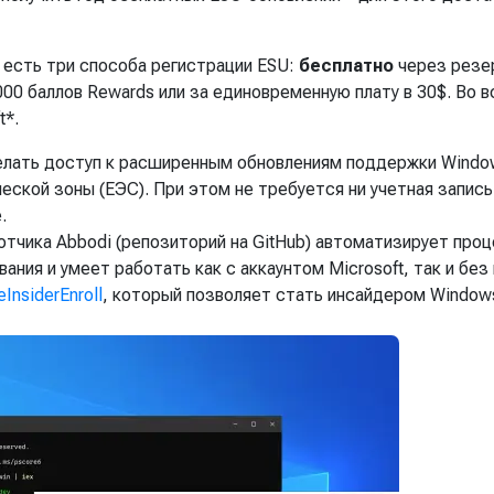
 есть три способа регистрации ESU:
бесплатно
через резе
00 баллов Rewards или за единовременную плату в 30$. Во в
t*.
делать доступ к расширенным обновлениям поддержки Windo
ской зоны (ЕЭС). При этом не требуется ни учетная запись
.
тчика Abbodi (репозиторий на GitHub) автоматизирует про
ния и умеет работать как с аккаунтом Microsoft, так и без 
eInsiderEnroll
, который позволяет стать инсайдером Window