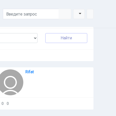
оиск
ndows
Найти
Rifat
0
0