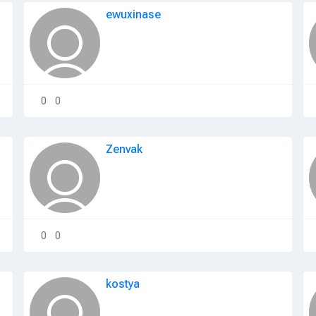
ewuxinase
0
0
Zenvak
0
0
kostya