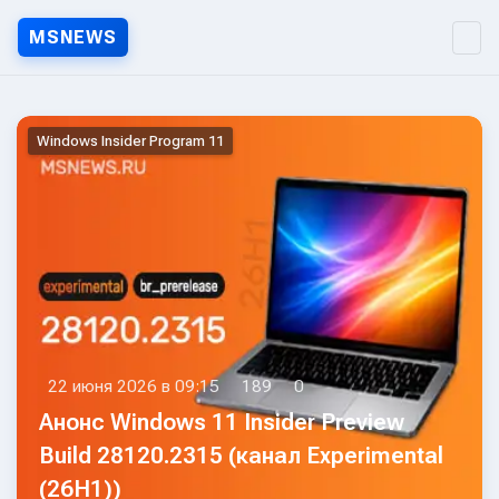
MSNEWS
MSNEWS.RU — Новости Micr
Windows Insider Program 11
22 июня 2026 в 09:15
189
0
Анонс Windows 11 Insider Preview
Build 28120.2315 (канал Experimental
(26H1))