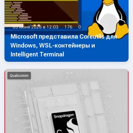
03 июня 2026 в 12:03
176
0
Microsoft представила Coreutils для
Windows, WSL-контейнеры и
Intelligent Terminal
Qualcomm