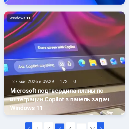
Windows 11
27 мая 2026 в 09:29
172
0
Microsoft подтвердила планы по
интеграции Copilot в панель задач
Windows 11
Предыдущая страница
Следующа
1
2
3
4
...
37