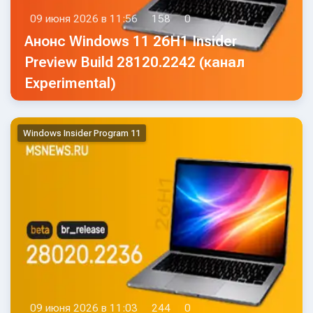
09 июня 2026 в 11:56
158
0
Анонс Windows 11 26H1 Insider
Preview Build 28120.2242 (канал
Experimental)
Windows Insider Program 11
09 июня 2026 в 11:03
244
0