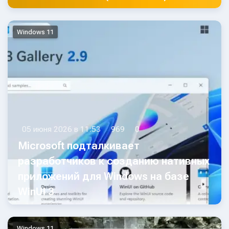
Windows 11
05 июня 2026 в 11:53
969
0
Microsoft подталкивает
разработчиков к созданию нативных
приложений для Windows на базе
WinUI 3
Windows 11