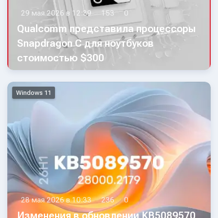
29 мая 2026 в 12:39
153
0
Qualcomm представила процессоры
Snapdragon C для ноутбуков
стоимостью $300
Windows 11
28 мая 2026 в 10:33
236
0
Изменения в обновлении KB5089570