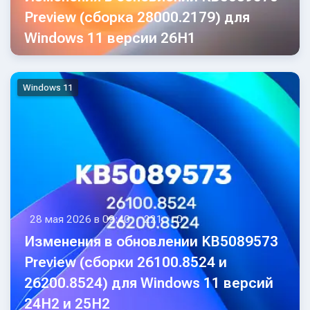
Preview (сборка 28000.2179) для
Windows 11 версии 26H1
Windows 11
28 мая 2026 в 09:40
221
0
Изменения в обновлении KB5089573
Preview (сборки 26100.8524 и
26200.8524) для Windows 11 версий
24H2 и 25H2