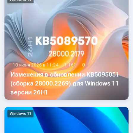
10 июня 2026 в 11:24
1 161
0
Изменения в обновлении KB5095051
(сборка 28000.2269) для Windows 11
версии 26H1
Windows 11