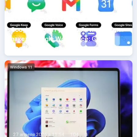
28 апреля 2026 в 09:34
279
0
Google готовит редизайн иконок для
пакета Google Workspace: Gmail,
Google Drive и других приложений
Windows 11
27 апреля 2026 в 11:54
104
0