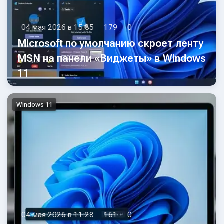
04 мая 2026 в 15:35
179
0
Microsoft по умолчанию скроет ленту
MSN на панели «Виджеты» в Windows
11
Windows 11
04 мая 2026 в 11:28
161
0