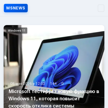
MSNEWS
MSNEWS.RU — Новости Micr
Windows 11
08 мая 2026 в 12:02
144
0
Microsoft тестирует новую функцию в
Windows 11, которая повысит
скорость отклика системы