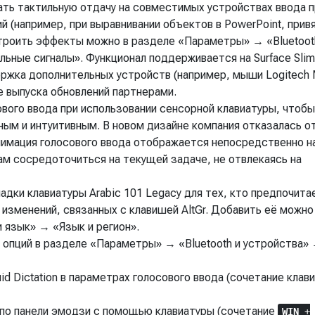
ть тактильную отдачу на совместимых устройствах ввода п
 (например, при выравнивании объектов в PowerPoint, прив
строить эффекты можно в разделе «Параметры» → «Bluetoot
ные сигналы». Функционал поддерживается на Surface Slim
держка дополнительных устройств (например, мыши Logitech
е выпуска обновлений партнерами.
ового ввода при использовании сенсорной клавиатуры, чтобы
ным и интуитивным. В новом дизайне компания отказалась о
нимация голосового ввода отображается непосредственно н
ам сосредоточиться на текущей задаче, не отвлекаясь на
дки клавиатуры Arabic 101 Legacy для тех, кто предпочита
 изменений, связанных с клавишей AltGr. Добавить её можно
язык» → «Язык и регион».
 опций в разделе «Параметры» → «Bluetooth и устройства»
id Dictation в параметрах голосового ввода (сочетание клав
 по панели эмодзи с помощью клавиатуры (сочетание
WIN
+