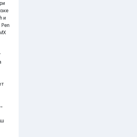
ри
язке
h и
 Pen
 MX
т
а
ет
 →
иш