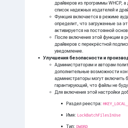
драйверов из программы WHCP, а 
список надежных издателей и дра
Функция включается в режиме ауди
определит, что загруженные за э
активируется на постоянной основ
После включения этой функции в р
драйверов с перекрёстной подпи
уведомление.
Улучшения безопасности и произво
Администраторам и авторам политик
дополнительные возможности конт
администраторы могут включить б
гарантирующий, что файлы не буд
Для включения этой настройки до
Раздел реестра:
HKEY_LOCAL_
Имя:
LockBatchFilesInUse
Тип:
DWORD