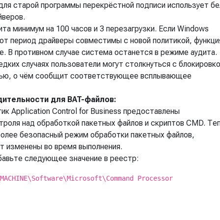
для старой программы перекрёстной подписи использует б
йверов.
та минимум на 100 часов и 3 перезагрузки. Если Windows
тот период драйверы совместимы с новой политикой, функци
е. В противном случае система останется в режиме аудита.
едких случаях пользователи могут столкнуться с блокировк
сью, о чём сообщит соответствующее всплывающее
дительности для BAT-файлов:
 Application Control for Business предоставлены
роля над обработкой пакетных файлов и скриптов CMD. Те
олее безопасный режим обработки пакетных файлов,
ут изменены во время выполнения.
бавьте следующее значение в реестр:
MACHINE\Software\Microsoft\Command Processor