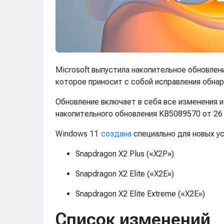
Microsoft выпустила накопительное обновле
которое приносит с собой исправления обна
Обновление включает в себя все изменения и
накопительного обновления KB5089570 от 26 
Windows 11
создана
специально для новых у
Snapdragon X2 Plus («X2P»)
Snapdragon X2 Elite («X2E»)
Snapdragon X2 Elite Extreme («X2E»)
Список изменений