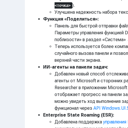
).
<точка>
Улучшена надежность набора текс
Функция «Поделиться»:
Панель для быстрой отправки файла
Параметры управления функцией D
поблизости» в раздел «Система»
Теперь используется более комп
случайного вызова панели и позво
верхней части экрана.
ИИ-агенты на панели задач:
Добавлен новый способ отслежива
агенты от Microsoft и сторонних 
Researcher в приложении Microsoft
отображает прогресс на панели зад
можно увидеть ход выполнения за
функционал через
API Windows.UI.S
Enterprise State Roaming (ESR):
Добавлена поддержка
управления