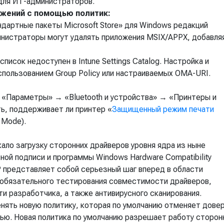
для ИТ-администраторов.
жений с помощью политик:
дартные пакеты Microsoft Store» для Windows редакций
дминистраторы могут удалять приложения MSIX/APPX, добавля
исок недоступен в Intune Settings Catalog. Настройка и
спользованием Group Policy или настраиваемых OMA-URI.
е «Параметры» → «Bluetooth и устройства» → «Принтеры и
ь, поддерживает ли принтер «
Защищенный режим печати
t Mode).
ало загрузку сторонних драйверов уровня ядра из ныне
ой подписи и программы Windows Hardware Compatibility
представляет собой серьезный шаг вперед в области
 обязательного тестирования совместимости драйверов,
и разработчика, а также антивирусного сканирования.
нять новую политику, которая по умолчанию отменяет довер
ью. Новая политика по умолчанию разрешает работу сторон