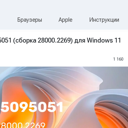
П
ости Microsoft и Wi
s
Браузеры
Apple
Инструкции
051 (сборка 28000.2269) для Windows 11
1 160