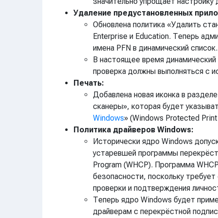
значительно упрощает настройку 
Удаление предустановленных прило
Обновлена политика «Удалить стан
Enterprise и Education. Теперь а
имена PFN в динамический список.
В настоящее время динамический сп
проверка должны выполняться с и
Печать:
Добавлена новая иконка в раздел
сканеры», которая будет указыват
Windows
» (Windows Protected Prin
Политика драйверов Windows:
Исторически ядро Windows допуск
устаревшей программы перекрёстн
Program (WHCP). Программа WHCP 
безопасности, поскольку требует
проверки и подтверждения личност
Теперь ядро Windows будет приме
драйверам с перекрёстной подпис