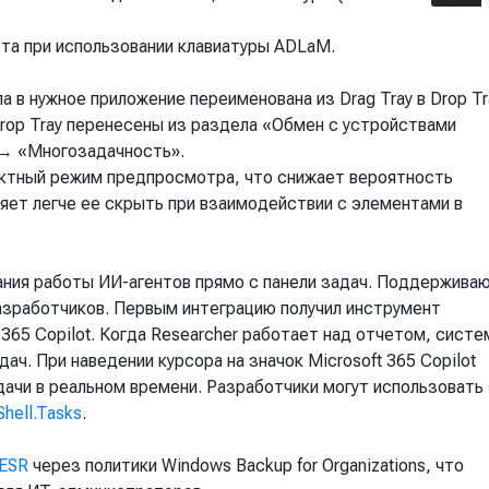
та при использовании клавиатуры ADLaM.
 в нужное приложение переименована из Drag Tray в Drop Tr
rop Tray перенесены из раздела «Обмен с устройствами
 → «Многозадачность».
актный режим предпросмотра, что снижает вероятность
ляет легче ее скрыть при взаимодействии с элементами в
ния работы ИИ-агентов прямо с панели задач. Поддержива
разработчиков. Первым интеграцию получил инструмент
 365 Copilot. Когда Researcher работает над отчетом, систе
ач. При наведении курсора на значок Microsoft 365 Copilot
дачи в реальном времени. Разработчики могут использовать
hell.Tasks
.
 ESR
через политики Windows Backup for Organizations, что