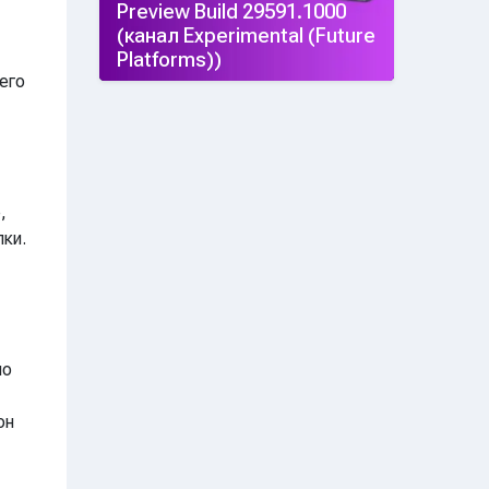
Preview Build 29591.1000
(канал Experimental (Future
Platforms))
его
,
ки.
ло
он