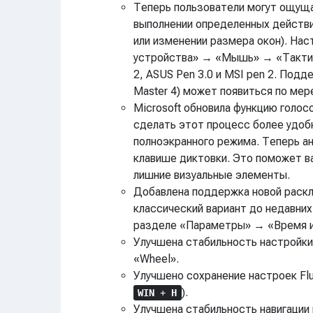
Теперь пользователи могут ощуща
выполнении определенных действий
или изменении размера окон). На
устройства» → «Мышь» → «Тактиль
2, ASUS Pen 3.0 и MSI pen 2. Под
Master 4) может появиться по мер
Microsoft обновила функцию голос
сделать этот процесс более удоб
полноэкранного режима. Теперь а
клавише диктовки. Это поможет в
лишние визуальные элементы.
Добавлена поддержка новой раскла
классический вариант до недавних
разделе «Параметры» → «Время и 
Улучшена стабильность настройки
«Wheel».
Улучшено сохранение настроек Flu
).
WIN
+
H
Улучшена стабильность навигации