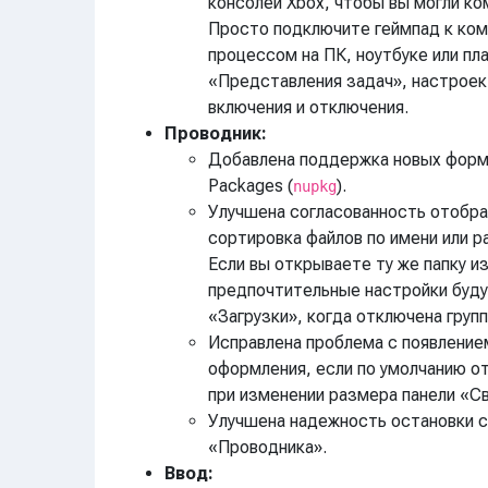
консолей Xbox, чтобы вы могли к
Просто подключите геймпад к ко
процессом на ПК, ноутбуке или п
«Представления задач», настроек
включения и отключения.
Проводник:
Добавлена поддержка новых форм
Packages (
).
nupkg
Улучшена согласованность отобра
сортировка файлов по имени или р
Если вы открываете ту же папку и
предпочтительные настройки буду
«Загрузки», когда отключена групп
Исправлена проблема с появление
оформления, если по умолчанию о
при изменении размера панели «С
Улучшена надежность остановки с
«Проводника».
Ввод: