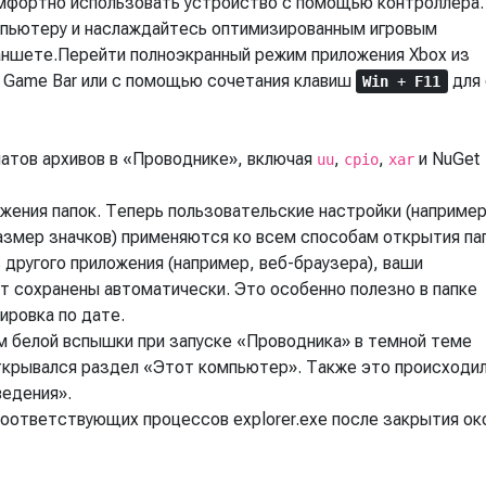
омфортно использовать устройство с помощью контроллера.
мпьютеру и наслаждайтесь оптимизированным игровым
ланшете.Перейти полноэкранный режим приложения Xbox из
 Game Bar или с помощью сочетания клавиш
для 
Win
+
F11
атов архивов в «Проводнике», включая
,
,
и NuGet
uu
cpio
xar
жения папок. Теперь пользовательские настройки (например
азмер значков) применяются ко всем способам открытия пап
з другого приложения (например, веб-браузера), ваши
т сохранены автоматически. Это особенно полезно в папке
ировка по дате.
м белой вспышки при запуске «Проводника» в темной теме
ткрывался раздел «Этот компьютер». Также это происходи
ведения».
оответствующих процессов explorer.exe после закрытия ок