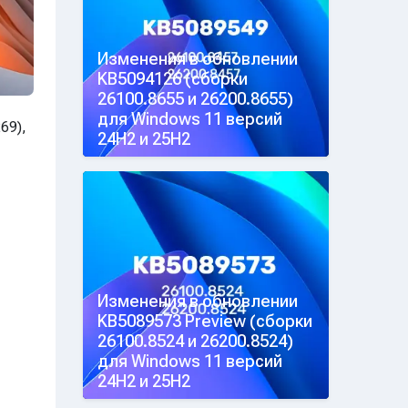
Изменения в обновлении
KB5094126 (сборки
26100.8655 и 26200.8655)
для Windows 11 версий
69),
24H2 и 25H2
Изменения в обновлении
KB5089573 Preview (сборки
26100.8524 и 26200.8524)
для Windows 11 версий
24H2 и 25H2