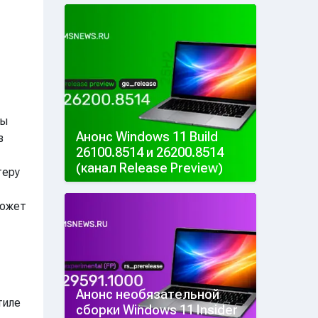
ты
Анонс Windows 11 Build
в
26100.8514 и 26200.8514
(канал Release Preview)
теру
может
Анонс необязательной
тиле
сборки Windows 11 Insider