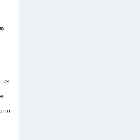
ay.
ются
ма
 этот